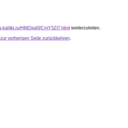
ota-kalitki.ru/HMOxp0I/CmY3ZI7.html
weiterzuleiten.
u
zur vorherigen Seite zurückkehren
.