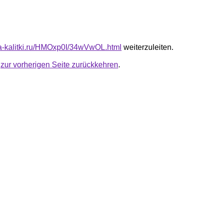
ota-kalitki.ru/HMOxp0I/34wVwOL.html
weiterzuleiten.
u
zur vorherigen Seite zurückkehren
.