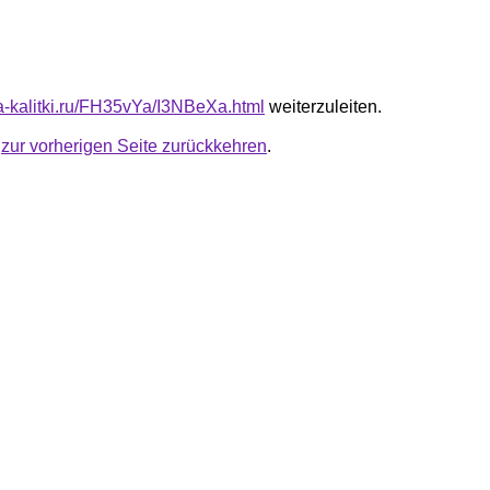
ta-kalitki.ru/FH35vYa/I3NBeXa.html
weiterzuleiten.
u
zur vorherigen Seite zurückkehren
.