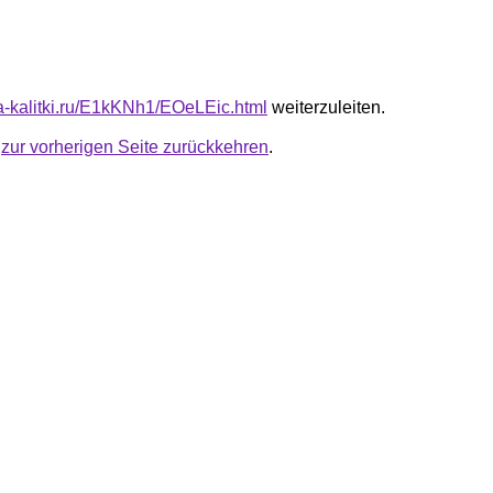
ta-kalitki.ru/E1kKNh1/EOeLEic.html
weiterzuleiten.
u
zur vorherigen Seite zurückkehren
.