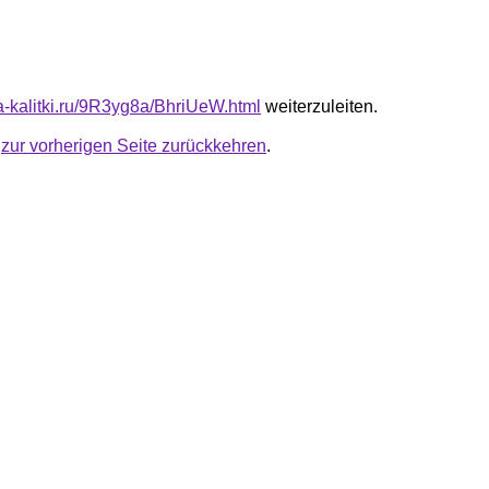
ta-kalitki.ru/9R3yg8a/BhriUeW.html
weiterzuleiten.
u
zur vorherigen Seite zurückkehren
.