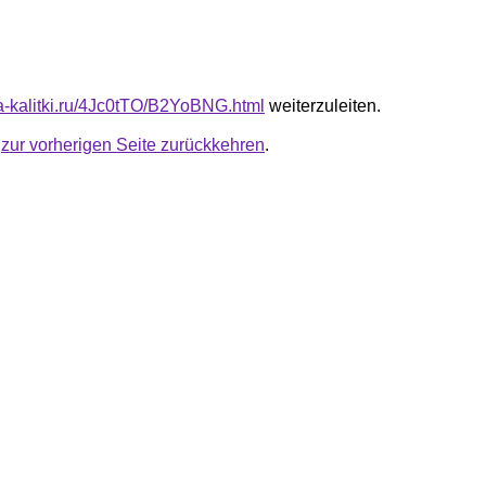
ota-kalitki.ru/4Jc0tTO/B2YoBNG.html
weiterzuleiten.
u
zur vorherigen Seite zurückkehren
.