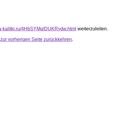
ota-kalitki.ru/4HbSYMq/DUKRydw.html
weiterzuleiten.
u
zur vorherigen Seite zurückkehren
.