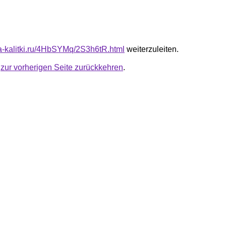
ota-kalitki.ru/4HbSYMq/2S3h6tR.html
weiterzuleiten.
u
zur vorherigen Seite zurückkehren
.