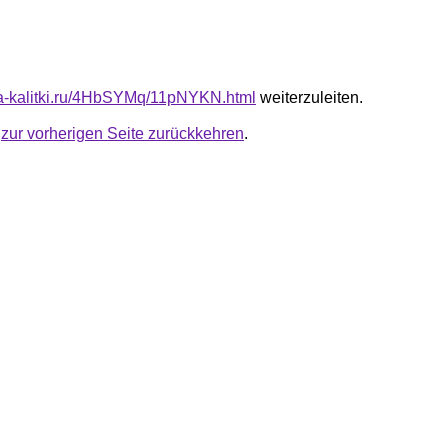
ota-kalitki.ru/4HbSYMq/11pNYKN.html
weiterzuleiten.
u
zur vorherigen Seite zurückkehren
.