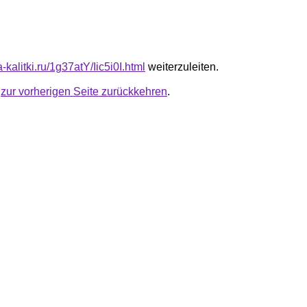
a-kalitki.ru/1g37atY/Iic5i0I.html
weiterzuleiten.
u
zur vorherigen Seite zurückkehren
.