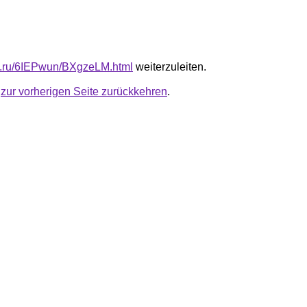
fb.ru/6IEPwun/BXgzeLM.html
weiterzuleiten.
u
zur vorherigen Seite zurückkehren
.