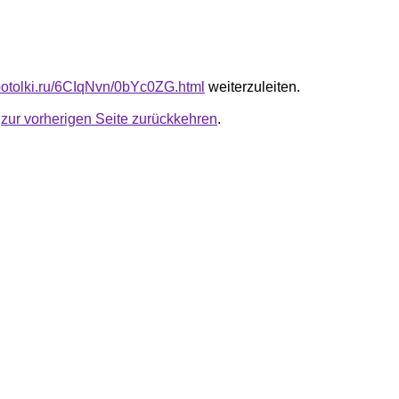
e-potolki.ru/6CIqNvn/0bYc0ZG.html
weiterzuleiten.
u
zur vorherigen Seite zurückkehren
.