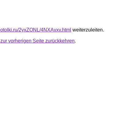
e-potolki.ru/2yxZONL/4NXAvxv.html
weiterzuleiten.
u
zur vorherigen Seite zurückkehren
.